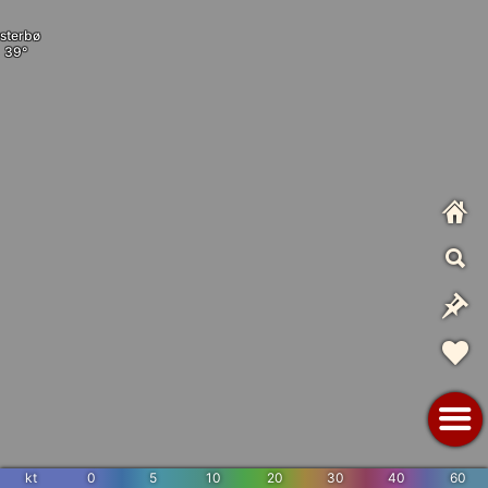
sterbø
kt
0
5
10
20
30
40
60