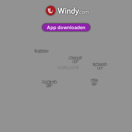
App downloaden
Ísafjörður
Akureyri
Egilsstaðir
IJSLAND
Höfn
Reykjavik