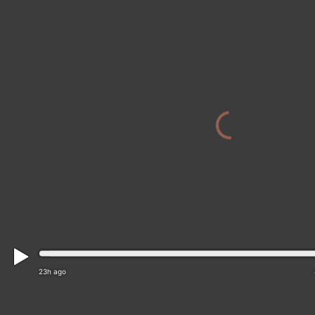
23h ago
Ranemsletta: Namsos - Namsen river