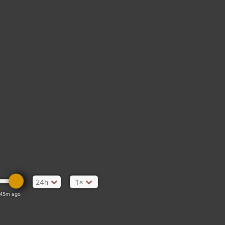
24h
1×
45m ago