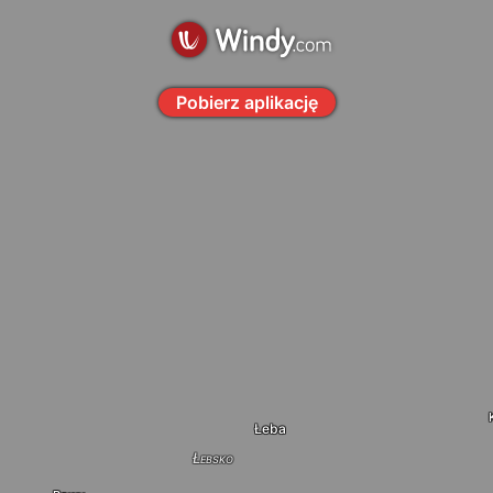
Pobierz aplikację
Łeba
Łebsko