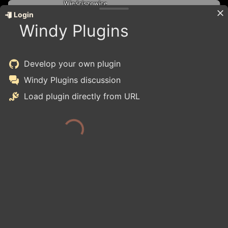
Wieściszowice
Windy Plugins
Login
Sędzisław
Windy Plugins
Witków
y
Pisarzowice
Kamienna Góra
Develop your own plugin
Windy Plugins discussion
Bo
Nowa Białka
Load plugin directly from URL
pa
Krzeszów
Grzędy Gó
Miszkowice
Jawiszów
Lubawka
Albeřice
Královec
Chełmsko Śląskie
Mi
Žacléř
Bernartice