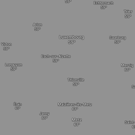
Echternach
Trier
Arlon
Luxembourg
Saarburg
Virton
Esch-sur-Alzette
Longuyon
Merzig
Thionville
S
Étain
Maizières-lès-Metz
Jarny
Metz
Saint