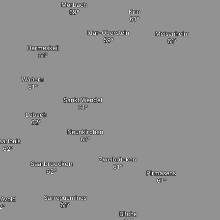
Morbach
Kirn
Idar-Oberstein
Meisenheim
Hermeskeil
Wadern
Sankt Wendel
Lebach
Neunkirchen
aarlouis
Zweibrücken
Saarbruecken
Pirmasens
Sarreguemines
-Avold
Bitche