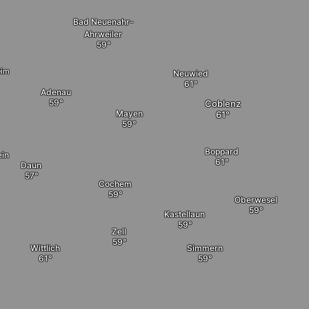
Bad Neuenahr-
Ahrweiler
eim
Neuwied
Adenau
Coblenz
Mayen
Boppard
ein
Daun
Cochem
Oberwesel
Kastellaun
Zell
Wittlich
Simmern