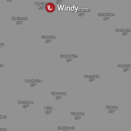
Verviers
Monschau
Schleiden
Sprimont
Blankenh
Stavelot
uy
Sankt Vith
elete
ne
Gerolst
Pronsfeld
Houffalize
Clervaux
Bastogne
Bitburg
Wiltz
Vianden
igny
Ettelbruck
teau