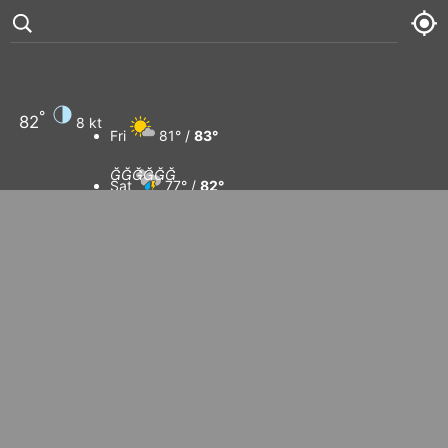
°
82
8 kt
Fri
81° /
83°






Sat
77° /
82°
Sun
80° /
83°
Mon
81° /
83°