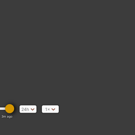
24h
1×
3m ago