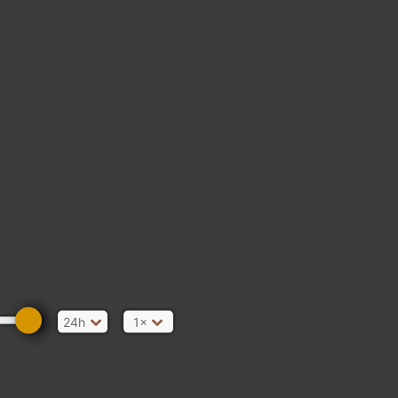
24h
1×