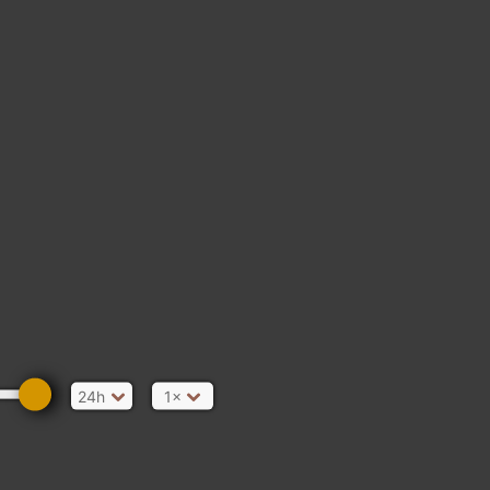
24h
1×