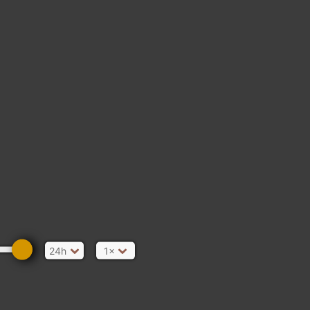
24h
1×