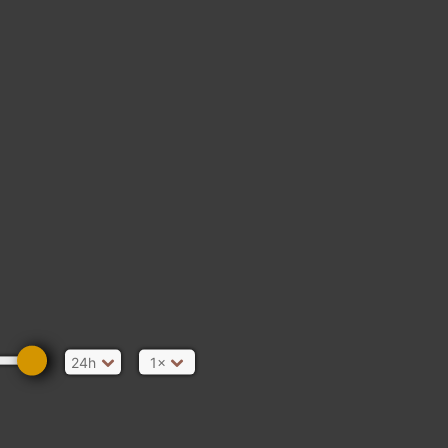
24h
1×
 Venetien, Italien