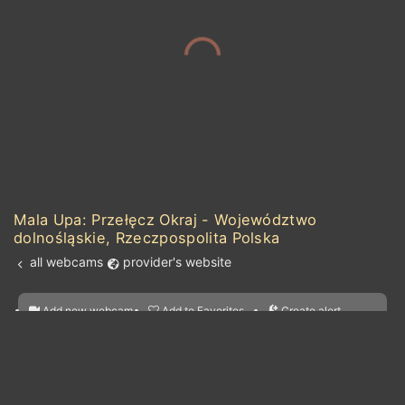
Mala Upa: Przełęcz Okraj - Województwo
dolnośląskie, Rzeczpospolita Polska
all webcams
provider's website
Add new webcam
Add to Favorites
Create alert
l
m

Forecast for this
&
Edit webcam
Share
a

location
kt
0
5
10
20
30
40
60
nearest webcams