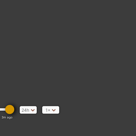
24h
1×
3m ago
raia _ das _ Avencas