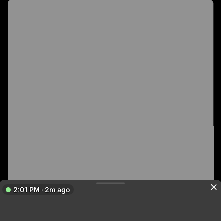
2:01 PM · 2m ago