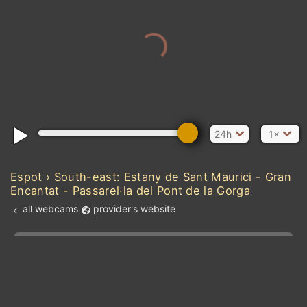
24h
1×
Espot › South-east: Estany de Sant Maurici - Gran
Encantat - Passarel·la del Pont de la Gorga
all webcams
provider's website
Add new webcam
Add to Favorites
Create alert
l
m

Forecast for this
&
Edit webcam
Share
a

location
kt
0
5
10
20
30
40
60