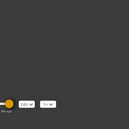
24h
1×
8m ago
hes T