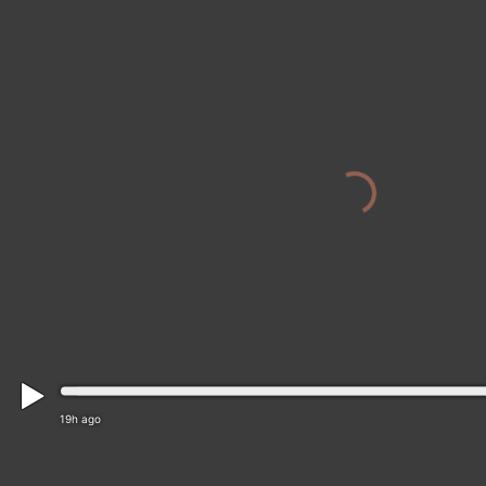
19h ago
San Diego: Bay Terraces › East: C313) I-8 : Los Coc