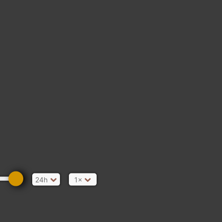
24h
1×