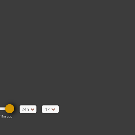
24h
1×
11m ago