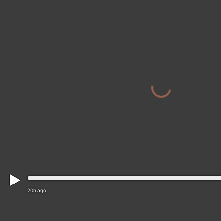
20h ago
Dunstable › South