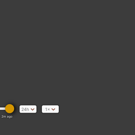
O
24h
1×
2m ago