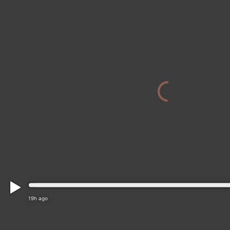
MOROCC
19h ago
Ponte di Legno: Webcam Passo GAVIA