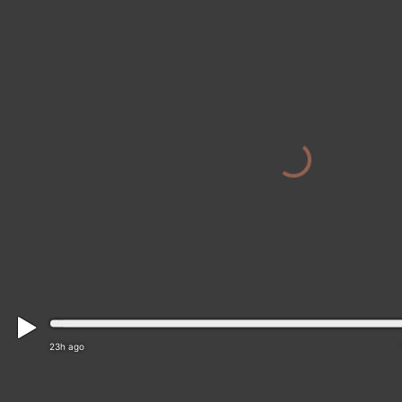
23h ago
Kirchberg › North