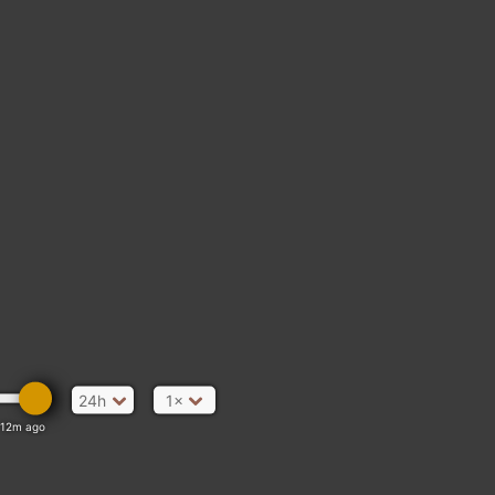
24h
1×
12m ago