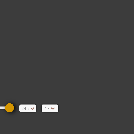
24h
1×
e